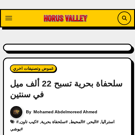
Skip
to
content
غموض وتصنيفات اخري
سلحفاة بحرية تسبح 22 ألف ميل
في سنتين
By
Mohamed Abdelmoreed Ahmed
استراليا
, #
البحر
, #
المحيط
, #
سلحفاة بحرية
, #
كيب تاون
,
#
#
يوشي