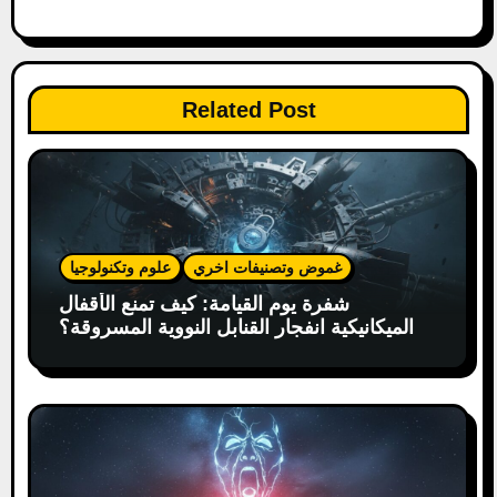
a
t
Related Post
i
o
n
غموض وتصنيفات اخري
علوم وتكنولوجيا
شفرة يوم القيامة: كيف تمنع الأقفال
الميكانيكية انفجار القنابل النووية المسروقة؟