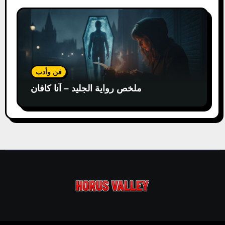
فن وأدب
ملخص رواية الجليد – آنا كافان