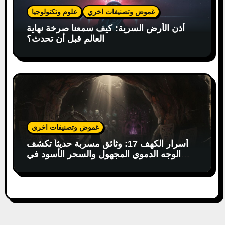
غموض وتصنيفات اخري
علوم وتكنولوجيا
أذن الأرض السرية: كيف سمعنا صرخة نهاية
العالم قبل أن تحدث؟
غموض وتصنيفات اخري
أسرار الكهف 17: وثائق مسربة حديثاً تكشف
الوجه الدموي المجهول والسحر الأسود في
البوذية التبتية!