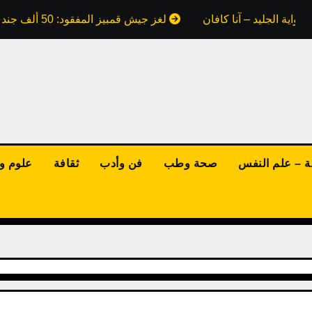
واية الجليد – آنا كافان
لغز جيش قمبيز المفقود: 50 ألف جندي ابتلعتهم رمال مصر.. هل كذبت علينا كتب التاريخ؟
ة – علم النفس
صحة وطب
فن وأدب
ثقافة
علوم وت