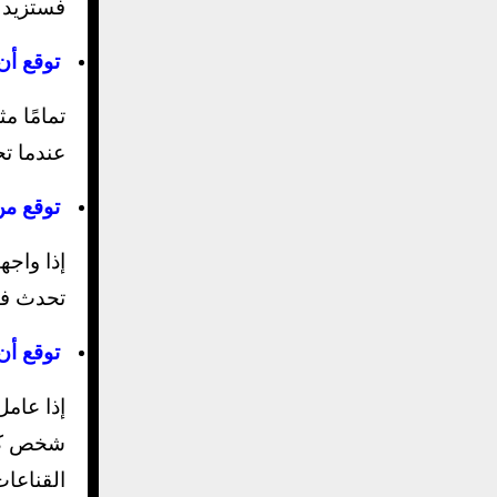
فستزيد ا
توقع أ
تمامًا م
عندما تح
توقع من
إذا واج
تحدث في
توقع أن
إذا عامل
شخص كنت
القناعا