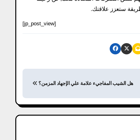
ريقة ستعزز علاقتك.
[jp_post_view]
P
هل الشيب المفاجيء علامة علي الإجهاد المزمن؟
o
s
t
n
a