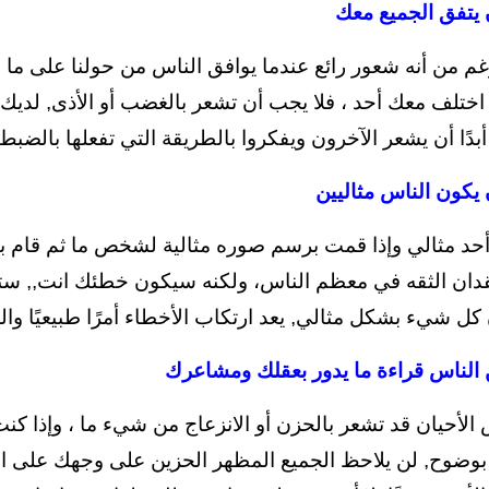
 يتفق الجميع معك
م من أنه شعور رائع عندما يوافق الناس من حولنا على ما نقو
 اختلف معك أحد ، فلا يجب أن تشعر بالغضب أو الأذى, لديك
 أبدًا أن يشعر الآخرون ويفكروا بالطريقة التي تفعلها بالضبط.
 يكون الناس مثاليين
 أحد مثالي وإذا قمت برسم صوره مثالية لشخص ما ثم قا
قدان الثقه في معظم الناس، ولكنه سيكون خطئك انت,, ستصا
كل شيء بشكل مثالي, يعد ارتكاب الأخطاء أمرًا طبيعيًا والجمي
 الناس قراءة ما يدور بعقلك ومشاعرك
الأحيان قد تشعر بالحزن أو الانزعاج من شيء ما ، وإذا ك
بوضوح, لن يلاحظ الجميع المظهر الحزين على وجهك على ال