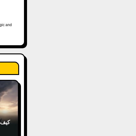
ogic and
كيف ت