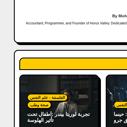
v
By
Moh
i
Accountant, Programmer, and Founder of Horus Valley. Dedicated t
g
a
t
i
o
n
الفلسفة - علم النفس
النفس
صحة وطب
حينما
تجربة لوريتا بيندر :أطفال تحت
ق جرو
تأثير الهلوسة
الموت