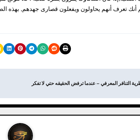
 أنك تعرف أنهم يحاولون ويفعلون قصارى جهدهم, بهذه الط
رية التنافر المعرفي – عندما ترفض الحقيقه حتي لا تفكر