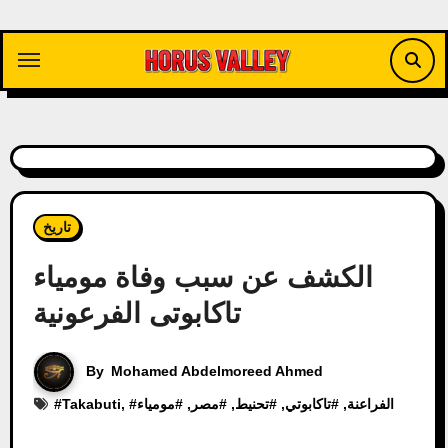
Skip
to
content
تاريخ
الكشف عن سبب وفاة مومياء
تاكابوتى الفرعونية
By
Mohamed Abdelmoreed Ahmed
الفراعنة
, #
تاكابوتي
, #
تحنيط
, #
مصر
, #
مومياء
, #
Takabuti
#