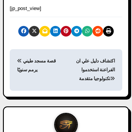
[jp_post_view]
P
اكتشاف دليل علي ان
قصة مسجد طيني
o
الفراعنة استخدموا
يرمم سنويًا
s
تكنولوجيا متقدمة
t
n
a
v