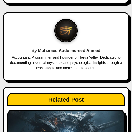
t
n
a
v
By
Mohamed Abdelmoreed Ahmed
i
Accountant, Programmer, and Founder of Horus Valley. Dedicated to
documenting historical mysteries and psychological insights through a
g
lens of logic and meticulous research.
a
t
Related Post
i
o
n