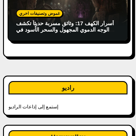
غموض وتصنيفات اخري
أسرار الكهف 17: وثائق مسربة حديثاً تكشف
الوجه الدموي المجهول والسحر الأسود في
البوذية التبتية!
راديو
إستمع إلى إذاعات الراديو