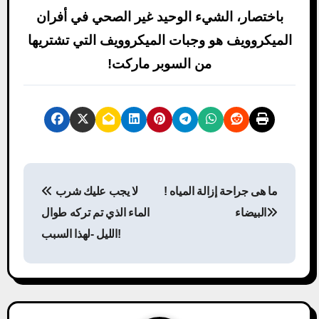
باختصار، الشيء الوحيد غير الصحي في أفران
الميكروويف هو وجبات الميكروويف التي تشتريها
من السوبر ماركت!
P
! ما هى جراحة إزالة المياه
لا يجب عليك شرب
o
البيضاء
الماء الذي تم تركه طوال
s
الليل -لهذا السبب!
t
n