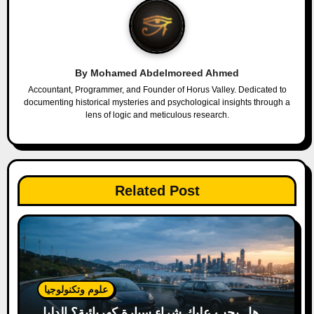
a
v
i
By
Mohamed Abdelmoreed Ahmed
g
Accountant, Programmer, and Founder of Horus Valley. Dedicated to
documenting historical mysteries and psychological insights through a
a
lens of logic and meticulous research.
t
i
Related Post
o
n
علوم وتكنولوجيا
هل يجب عليك شراء سيارة كهربائية؟ الدليل