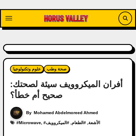
Skip
to
content
صحة وطب
علوم وتكنولوجيا
أفران الميكروويف سيئة لصحتك:
صحيح أم خطأ؟
By
Mohamed Abdelmoreed Ahmed
الأشعة
, #
الطعام
, #
الميكروويف
, #
Microwave
#