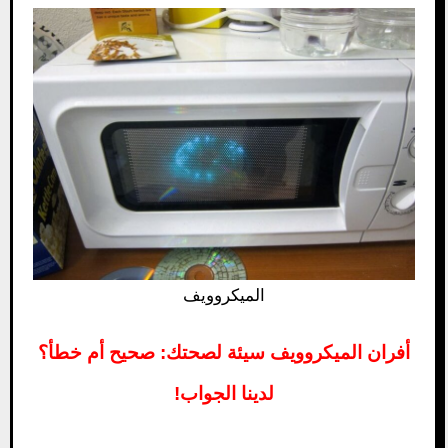
الميكروويف
أفران الميكروويف سيئة لصحتك: صحيح أم خطأ؟
لدينا الجواب!