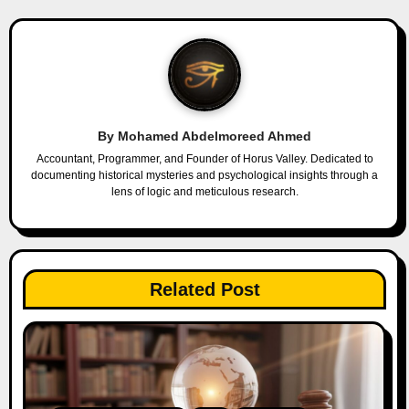
n
a
v
i
By
Mohamed Abdelmoreed Ahmed
g
Accountant, Programmer, and Founder of Horus Valley. Dedicated to
documenting historical mysteries and psychological insights through a
a
lens of logic and meticulous research.
t
i
Related Post
o
n