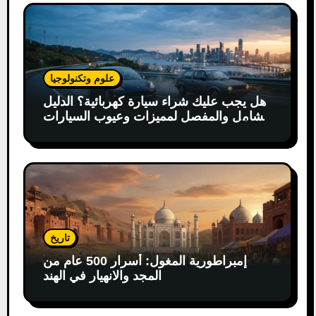
علوم وتكنولوجيا
هل يجب عليك شراء سيارة كهربائية؟ الدليل
الشامل والمفصل لمميزات وعيوب السيارات
الكهربائية
تاريخ
إمبراطورية المغول: أسرار 500 عام من
المجد والانهيار في الهند