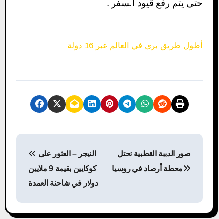
حتى يتم رفع قيود السفر .
أطول طريق برى في العالم عبر 16 دولة
P
صور الدببة القطبية تحتل
النيجر – العثور على
o
محطة أرصاد في روسيا
كوكايين بقيمة 9 ملايين
s
دولار في شاحنة العمدة
t